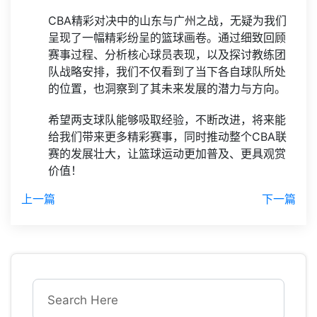
CBA精彩对决中的山东与广州之战，无疑为我们
呈现了一幅精彩纷呈的篮球画卷。通过细致回顾
赛事过程、分析核心球员表现，以及探讨教练团
队战略安排，我们不仅看到了当下各自球队所处
的位置，也洞察到了其未来发展的潜力与方向。
希望两支球队能够吸取经验，不断改进，将来能
给我们带来更多精彩赛事，同时推动整个CBA联
赛的发展壮大，让篮球运动更加普及、更具观赏
价值！
上一篇
下一篇