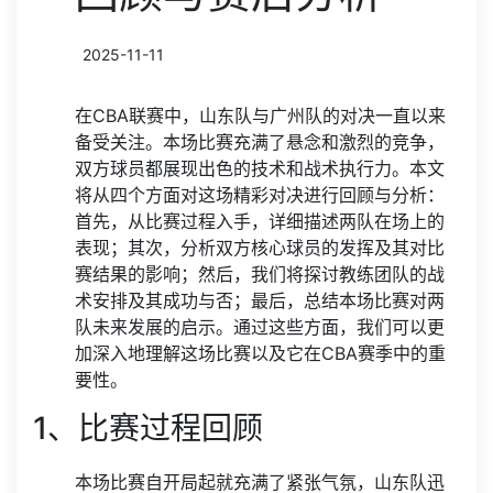
2025-11-11
在CBA联赛中，山东队与广州队的对决一直以来
备受关注。本场比赛充满了悬念和激烈的竞争，
双方球员都展现出色的技术和战术执行力。本文
将从四个方面对这场精彩对决进行回顾与分析：
首先，从比赛过程入手，详细描述两队在场上的
表现；其次，分析双方核心球员的发挥及其对比
赛结果的影响；然后，我们将探讨教练团队的战
术安排及其成功与否；最后，总结本场比赛对两
队未来发展的启示。通过这些方面，我们可以更
加深入地理解这场比赛以及它在CBA赛季中的重
要性。
1、比赛过程回顾
本场比赛自开局起就充满了紧张气氛，山东队迅