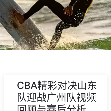
CBA精彩对决山东
队迎战广州队视频
回顾与赛后分析