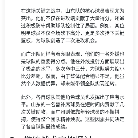
在这场关键之战中，山东队的核心球员表现尤为
突出。他们不仅在进攻端贡献了大量得分，还通
过积极防守帮助球队控制住了局面。例如，某位
明星球员不仅全场砍下高分，更是多次抢下关键
篮板，为球队创造了二次进攻机会。
而广州队同样有着亮眼表现，他们的一名外援也
是球队的重要得分点。他在外线投射方面展现出
了极高的水平，多次命中三分，为球队努力缩小
比分差距。然而，由于整体配合稍显不足，他虽
然个人数据优异，却未能带领全队实现逆转。
此外，各自球队其他角色球员也发挥出了应有水
平。山东的一名替补席球员在短时间内贡献了几
次关键助攻，而广州则依靠年轻球员的不懈拼
搏，使得整个团队精神焕发。这些因素共同决定
了各自球队最终成绩。