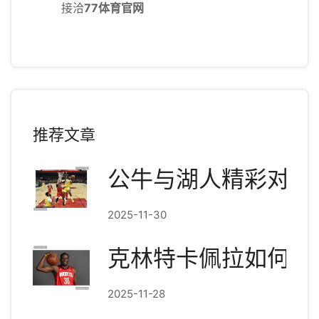
接洽
77体育官网
推荐文章
公牛与湖人精彩对决
2025-11-30
克林特卡佩拉如何在
2025-11-28