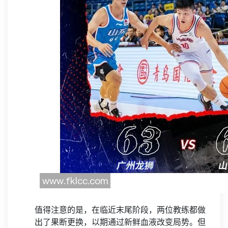
值得注意的是，在临近末尾阶段，两位教练都做
出了果断更换，以期通过新鲜血液改变局势。但