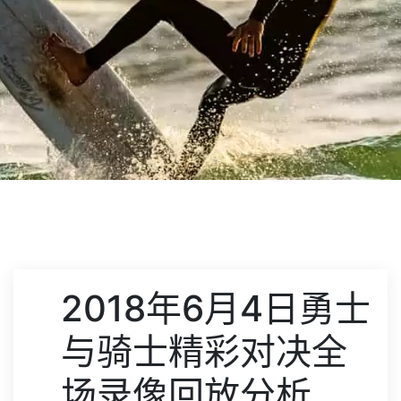
2018年6月4日勇士
与骑士精彩对决全
场录像回放分析