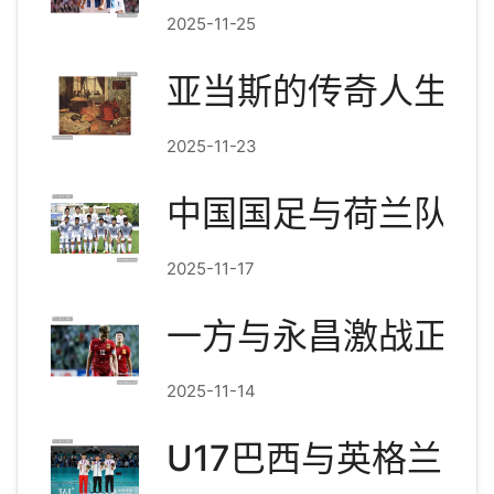
2025-11-25
亚当斯的传奇人生与
2025-11-23
中国国足与荷兰队的
2025-11-17
一方与永昌激战正酣
2025-11-14
U17巴西与英格兰