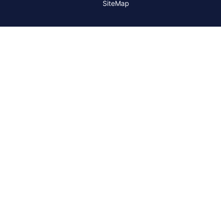
SiteMap