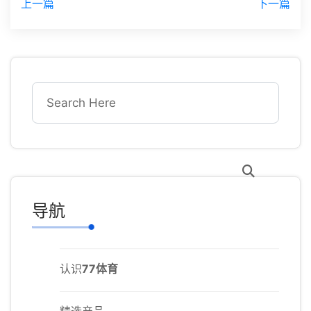
上一篇
下一篇
导航
认识
77体育