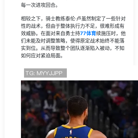
每一次进攻回合。
相较之下，骑士教练泰伦·卢虽然制定了一些针对
性的战术，但由于整体执行力不足，很难形成有
效威胁。在面对来自勇士持
77体育
续施压时，他
们未能及时调整策略，使得原定战术始终不能落
实到位。从而导致整个团队逐渐陷入被动，不知
如何应对紧迫局面。