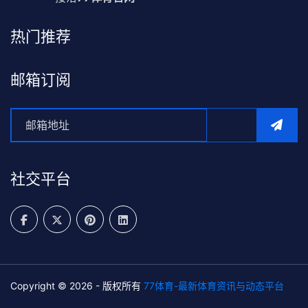
热门推荐
邮箱订阅
社交平台
Copyright © 2026 - 版权所有
77体育-最新体育资讯与动态平台