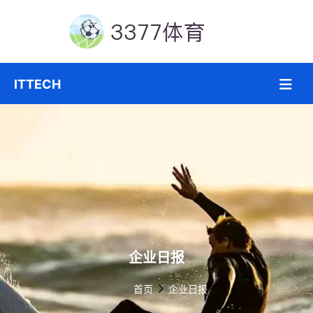
企业日报
首页
企业日报