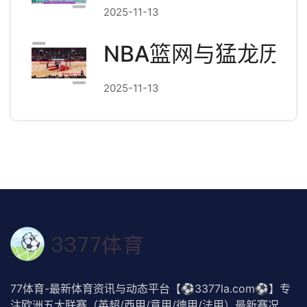
2025-11-13
NBA篮网与猛龙历
2025-11-13
77体育-最新体育资讯与动态平台【⚽️‌3377la.com⚽️】专
注欧洲五大联赛（英超/西甲/意甲/德甲/法甲）最新赛况、