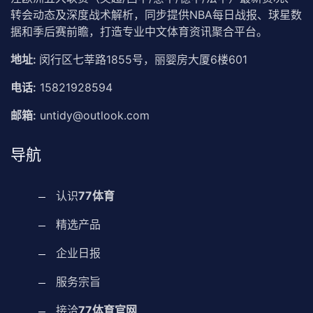
转会动态及深度战术解析，同步提供NBA每日战报、球星数
据和季后赛前瞻，打造专业中文体育资讯聚合平台。
地址:
闵行区七莘路1855号，丽婴房大厦6楼601
电话:
15821928594
邮箱:
untidy@outlook.com
导航
认识
77体育
精选产品
企业日报
服务宗旨
接洽
77体育官网